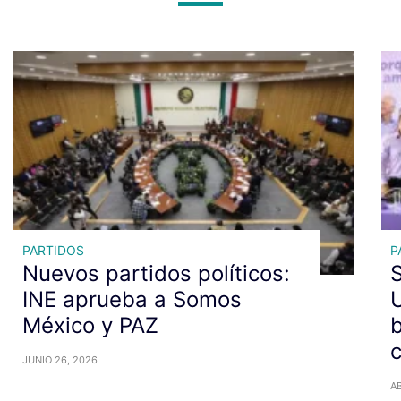
PARTIDOS
P
Nuevos partidos políticos:
INE aprueba a Somos
U
México y PAZ
b
c
JUNIO 26, 2026
AB