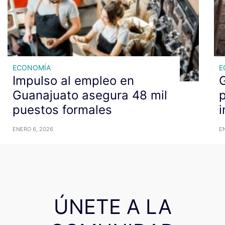
ECONOMÍA
E
Impulso al empleo en
G
Guanajuato asegura 48 mil
p
puestos formales
i
ENERO 6, 2026
E
ÚNETE A LA