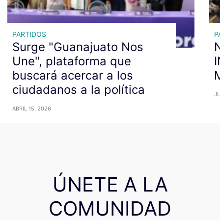
PARTIDOS
P
Surge "Guanajuato Nos
N
Une", plataforma que
buscará acercar a los
ciudadanos a la política
JU
ABRIL 15, 2026
ÚNETE A LA
COMUNIDAD