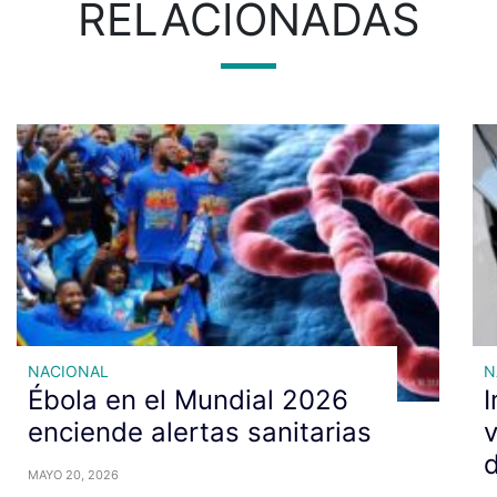
RELACIONADAS
NACIONAL
N
Ébola en el Mundial 2026
I
enciende alertas sanitarias
v
d
MAYO 20, 2026