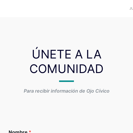
JU
ÚNETE A LA
COMUNIDAD
Para recibir información de Ojo Cívico
Nombre
*