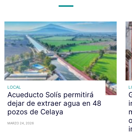
LOCAL
L
Acueducto Solís permitirá
dejar de extraer agua en 48
i
pozos de Celaya
m
MARZO 24, 2026
i