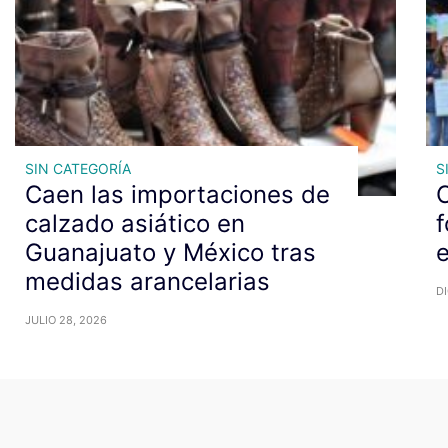
SIN CATEGORÍA
S
Caen las importaciones de
C
calzado asiático en
f
Guanajuato y México tras
medidas arancelarias
DI
JULIO 28, 2026