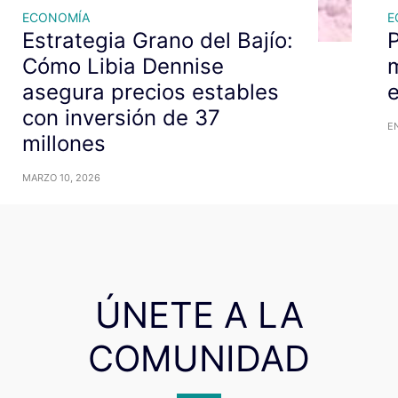
ECONOMÍA
E
Estrategia Grano del Bajío:
P
Cómo Libia Dennise
m
asegura precios estables
con inversión de 37
E
millones
MARZO 10, 2026
ÚNETE A LA
COMUNIDAD