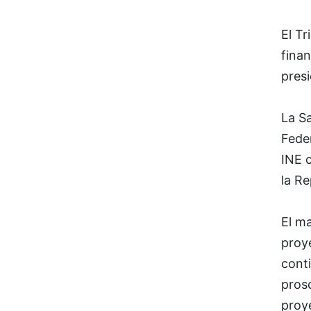
El Tr
fina
pres
La Sa
Fede
INE c
la Re
El m
proy
conti
prosc
proye