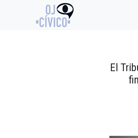
El Tri
fi