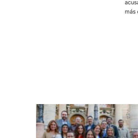
acusa
más 