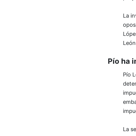
La in
oposi
López
León
Pío ha 
Pío L
deten
impug
emba
impu
La s