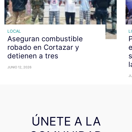
LOCAL
L
Aseguran combustible
P
robado en Cortazar y
e
detienen a tres
s
l
JUNIO 12, 2026
JU
ÚNETE A LA