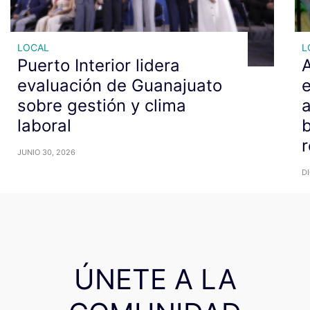
LOCAL
L
Puerto Interior lidera
A
evaluación de Guanajuato
e
sobre gestión y clima
a
laboral
b
r
JUNIO 30, 2026
DI
ÚNETE A LA