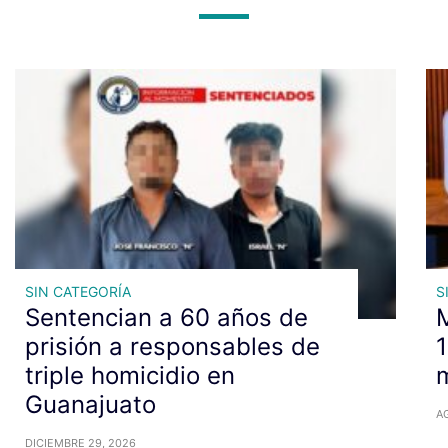
SIN CATEGORÍA
S
Sentencian a 60 años de
prisión a responsables de
1
triple homicidio en
m
Guanajuato
A
DICIEMBRE 29, 2026