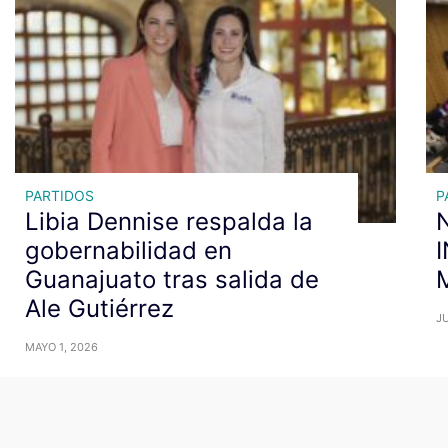
PARTIDOS
P
Libia Dennise respalda la
N
gobernabilidad en
Guanajuato tras salida de
Ale Gutiérrez
JU
MAYO 1, 2026