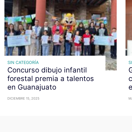
SIN CATEGORÍA
S
Concurso dibujo infantil
G
forestal premia a talentos
c
en Guanajuato
DICIEMBRE 15, 2025
M