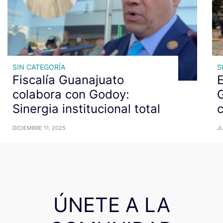
SIN CATEGORÍA
S
Fiscalía Guanajuato
E
colabora con Godoy:
Sinergia institucional total
c
DICIEMBRE 11, 2025
JU
ÚNETE A LA