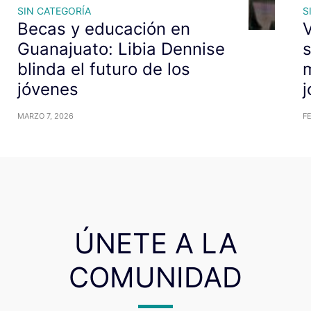
SIN CATEGORÍA
S
Becas y educación en
V
Guanajuato: Libia Dennise
blinda el futuro de los
m
jóvenes
j
MARZO 7, 2026
F
ÚNETE A LA
COMUNIDAD