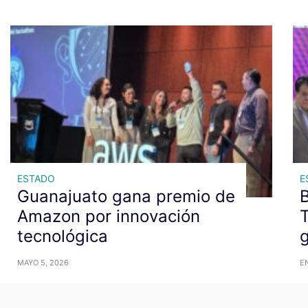
ESTADO
E
Guanajuato gana premio de
B
Amazon por innovación
T
tecnológica
g
MAYO 5, 2026
EN