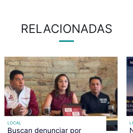
RELACIONADAS
LOCAL
L
Buscan denunciar por
N