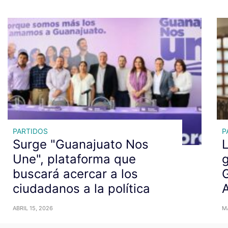
PARTIDOS
P
Surge "Guanajuato Nos
L
Une", plataforma que
g
buscará acercar a los
G
ciudadanos a la política
A
ABRIL 15, 2026
MA