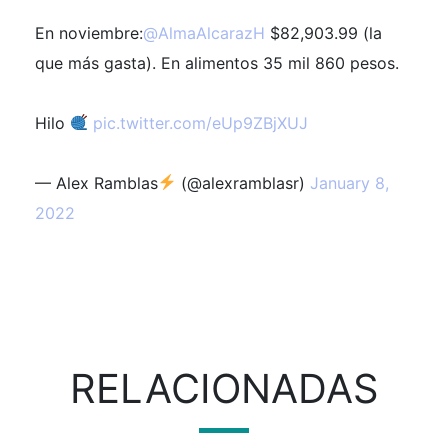
En noviembre:
@AlmaAlcarazH
$82,903.99 (la
que más gasta). En alimentos 35 mil 860 pesos.
Hilo
pic.twitter.com/eUp9ZBjXUJ
— Alex Ramblas
(@alexramblasr)
January 8,
2022
RELACIONADAS