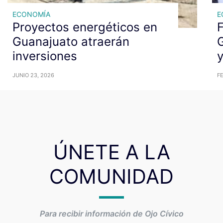
ECONOMÍA
E
Proyectos energéticos en
F
Guanajuato atraerán
inversiones
JUNIO 23, 2026
FE
ÚNETE A LA
COMUNIDAD
Para recibir información de Ojo Cívico