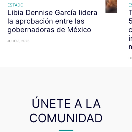
ESTADO
E
Libia Dennise García lidera
la aprobación entre las
gobernadoras de México
c
i
JULIO 8, 2026
m
DI
ÚNETE A LA
COMUNIDAD