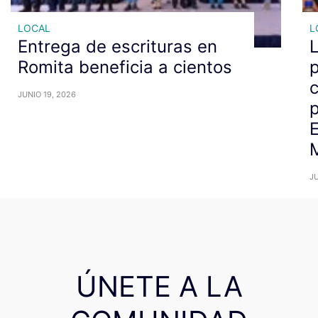
LOCAL
L
Entrega de escrituras en
L
Romita beneficia a cientos
JUNIO 19, 2026
p
E
M
JU
ÚNETE A LA