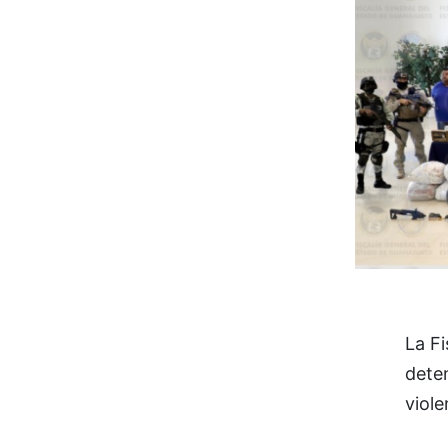
La Fi
deten
viole