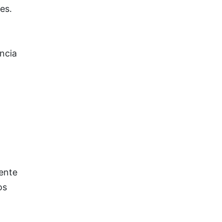
es.
ncia
gente
os