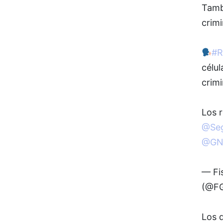
Tambi
crim
#R
célul
crimi
Los 
@Seg
@GN
— Fi
(@F
Los 