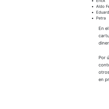
Erick
Aldo F
Eduar
Petra
En el
cart
diner
Por ú
contu
otros
en p