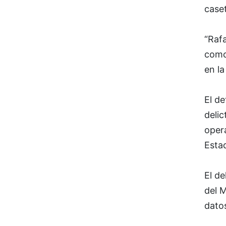
caset
“Raf
como 
en la
El d
delic
opera
Esta
El de
del M
datos