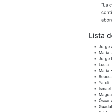
“La c
conti
abona
Lista d
Jorge 
María 
Jorge 
Lucía
María 
Rebec
Yareli
Ismael
Magda 
Óscar 
Guadal