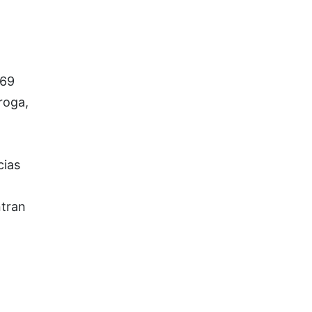
369
roga,
cias
ntran