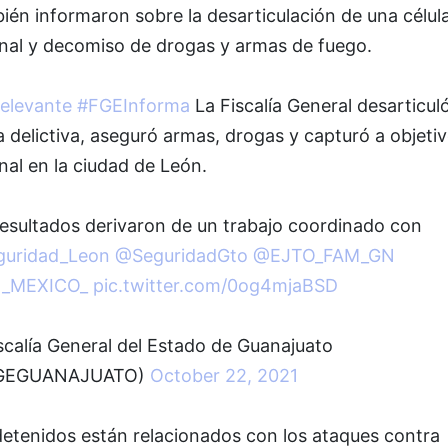
én informaron sobre la desarticulación de una célul
inal y decomiso de drogas y armas de fuego.
elevante
#FGEInforma
La Fiscalía General desarticul
a delictiva, aseguró armas, drogas y capturó a objeti
nal en la ciudad de León.
resultados derivaron de un trabajo coordinado con
uridad_Leon
@SeguridadGto
@EJTO_FAM_GN
_MEXICO_
pic.twitter.com/0og4mjaBSD
scalía General del Estado de Guanajuato
GEGUANAJUATO)
October 22, 2021
detenidos están relacionados con los ataques contra