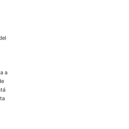
del
a a
de
stá
ta