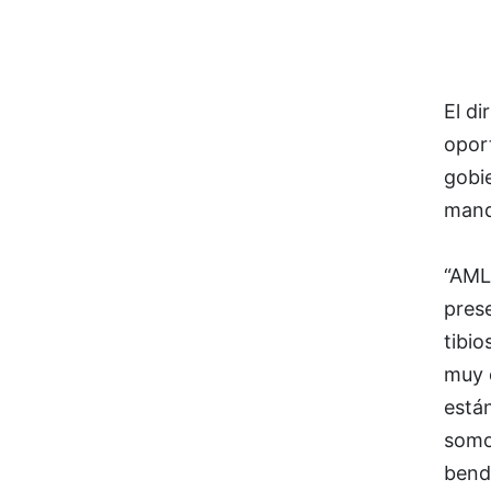
El d
opor
gobie
mand
“AML
pres
tibio
muy d
están
somo
bendi