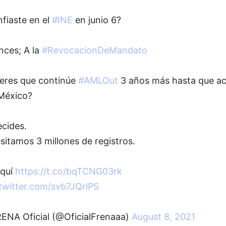
fiaste en el
#INE
en junio 6?
nces; A la
#RevocacionDeMandato
ieres que continúe
#AMLOut
3 años más hasta que a
México?
ecides.
itamos 3 millones de registros.
aquí
https://t.co/bqTCNG03rk
.twitter.com/svb7JQrlPS
ENA Oficial (@OficialFrenaaa)
August 8, 2021