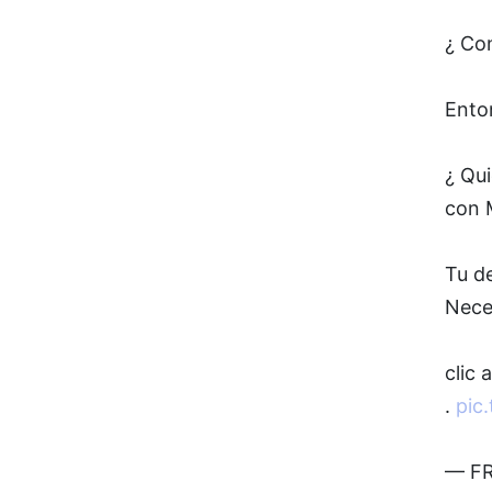
¿ Con
Ento
¿ Qu
con 
Tu d
Neces
clic 
.
pic
— FR