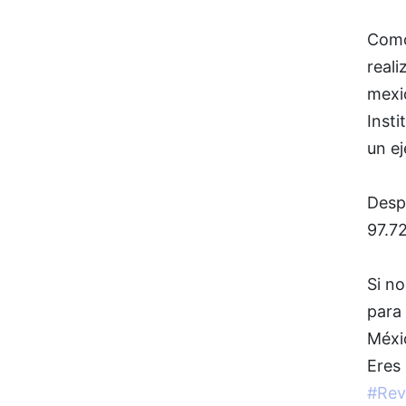
Como
reali
mexi
Insti
un ej
Desp
97.7
Si no
para
Méxi
Eres 
#Rev