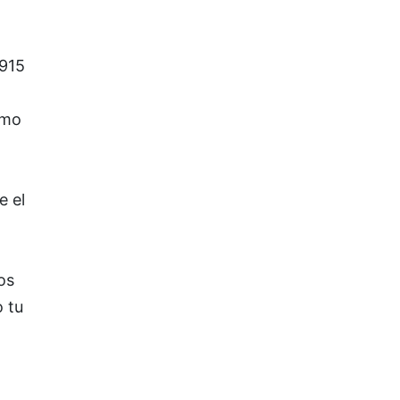
,915
omo
e el
os
 tu