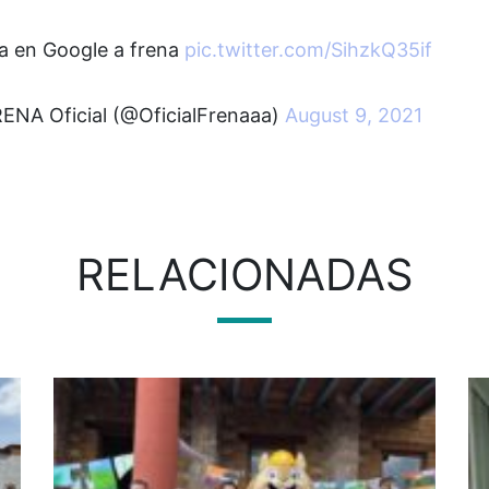
a en Google a frena
pic.twitter.com/SihzkQ35if
ENA Oficial (@OficialFrenaaa)
August 9, 2021
RELACIONADAS