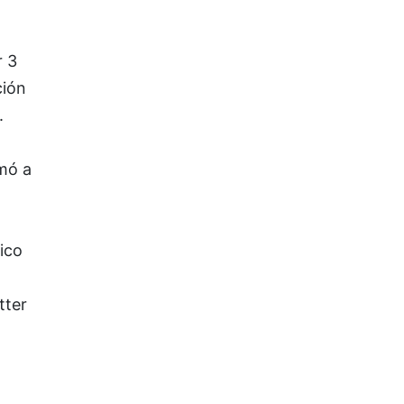
r 3
ción
.
amó a
ico
tter