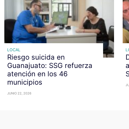
LOCAL
L
Riesgo suicida en
D
Guanajuato: SSG refuerza
a
atención en los 46
municipios
JU
JUNIO 22, 2026