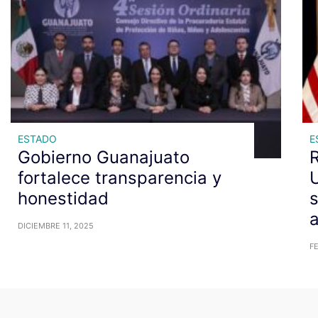
ESTADO
E
Gobierno Guanajuato
R
fortalece transparencia y
U
honestidad
s
a
DICIEMBRE 11, 2025
FE