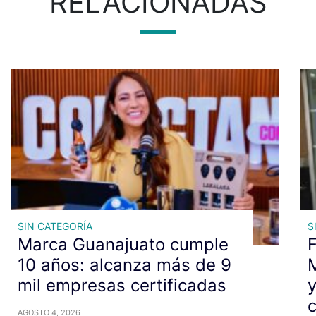
RELACIONADAS
SIN CATEGORÍA
S
Marca Guanajuato cumple
F
10 años: alcanza más de 9
mil empresas certificadas
y
c
AGOSTO 4, 2026