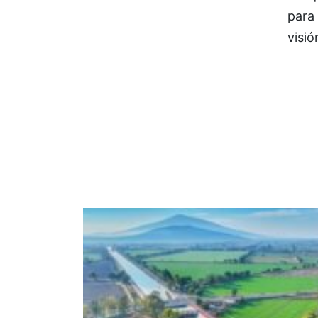
para
visió