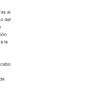
as al
o del
n
ción
a la
a cabo
de