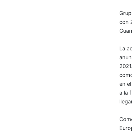
Grup
con 
Guan
La a
anunc
2021
como
en el
a la 
llega
Como 
Europ