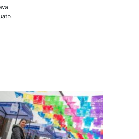
eva
uato.