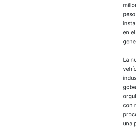
millo
peso
insta
en el
gene
La nu
vehíc
indus
gober
orgu
con m
proc
una p