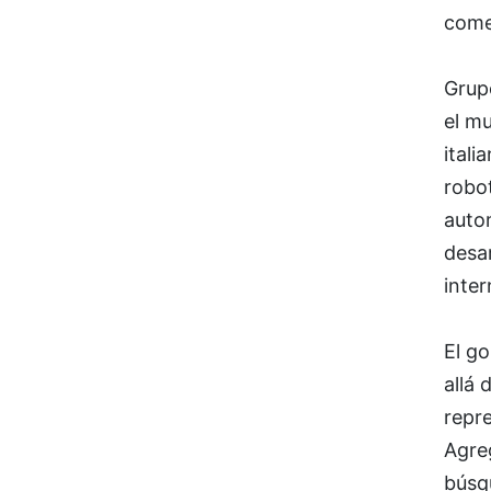
come
Grup
el m
itali
robot
auto
desar
inter
El g
allá 
repr
Agreg
búsq