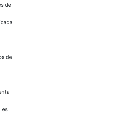
es de
bicada
os de
enta
 es