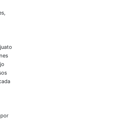
es,
juato
ones
jo
sos
icada
 por