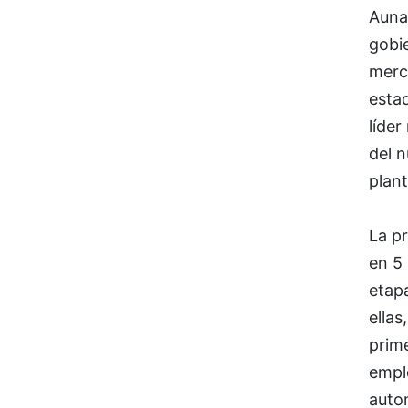
Aunad
gobie
merc
esta
líder
del n
plan
La pr
en 5 
etap
ellas
prim
empl
auto