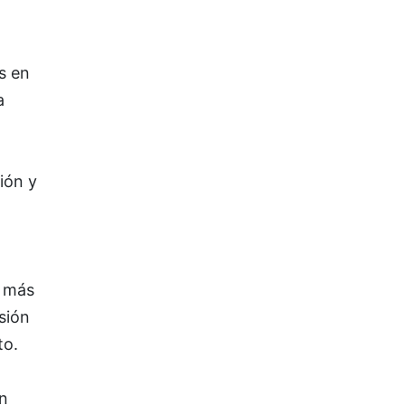
s en
a
ión y
e más
sión
to.
n