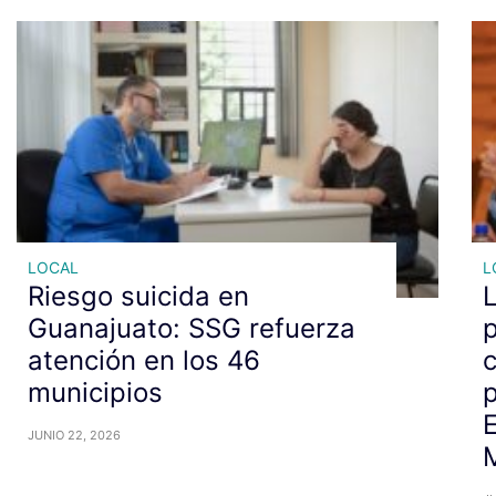
LOCAL
L
Riesgo suicida en
L
Guanajuato: SSG refuerza
atención en los 46
municipios
p
E
JUNIO 22, 2026
M