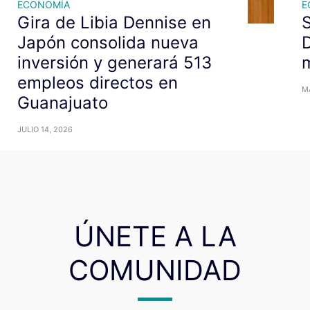
ECONOMÍA
E
Gira de Libia Dennise en
S
Japón consolida nueva
D
inversión y generará 513
m
empleos directos en
M
Guanajuato
JULIO 14, 2026
ÚNETE A LA
COMUNIDAD