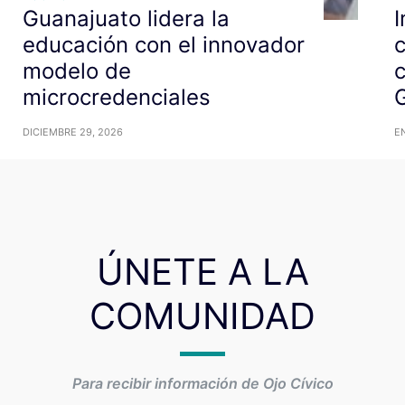
Guanajuato lidera la
I
educación con el innovador
c
modelo de
c
microcredenciales
DICIEMBRE 29, 2026
E
ÚNETE A LA
COMUNIDAD
Para recibir información de Ojo Cívico