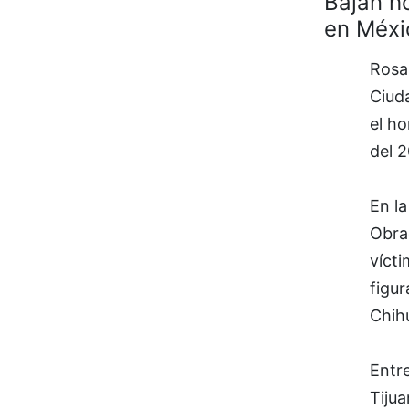
Bajan h
en Méxi
Rosa 
Ciud
el h
del 
En l
Obrad
vícti
figur
Chih
Entre
Tijua