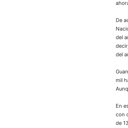
ahora
De a
Naci
del a
decir
del a
Guana
mil h
Aunqu
En es
con c
de 13