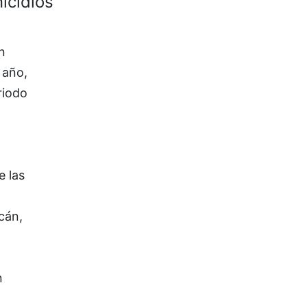
icidios
n
 año,
riodo
e las
cán,
n