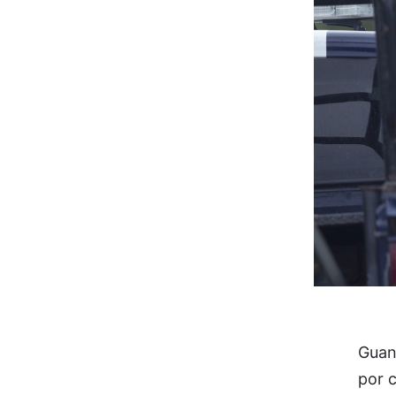
Guana
por 