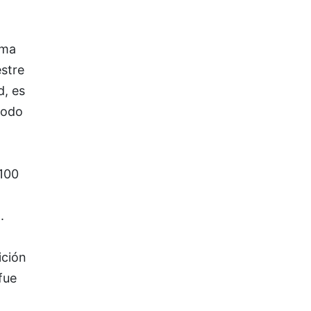
ema
stre
d, es
iodo
 100
.
ición
fue