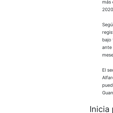
más e
2020
Según
regis
bajo 
ante
mese
El s
Alfar
pued
Guan
Inicia