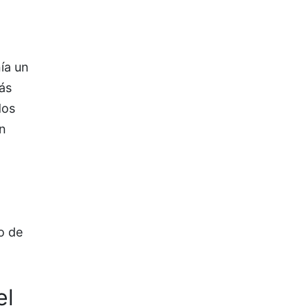
ía un
ás
dos
n
o de
el