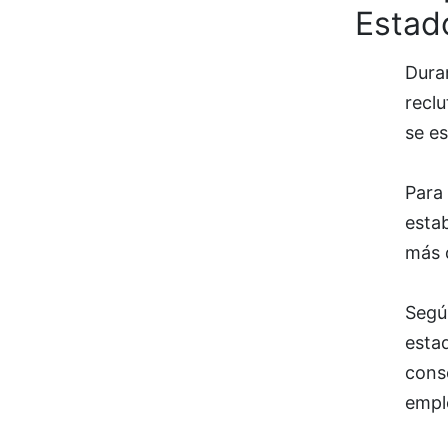
Estad
Duran
reclu
se es
Para 
estab
más d
Según
esta
cons
empl