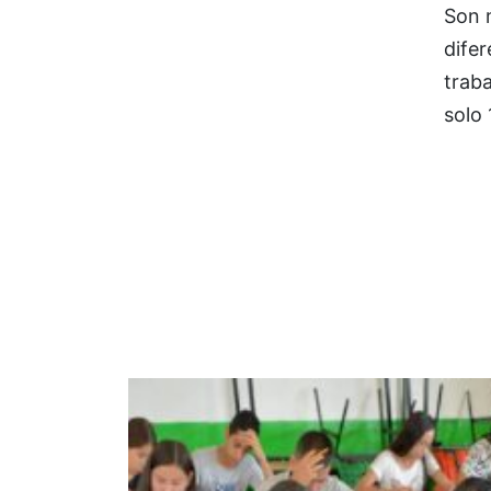
Son 
dife
trab
solo 