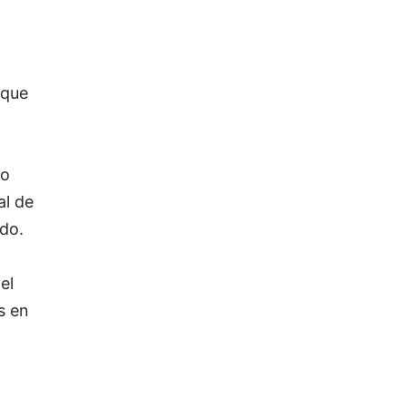
 que
do
al de
do.
el
s en