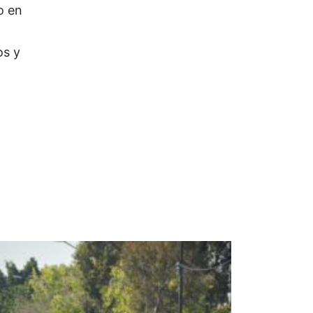
o en
os y