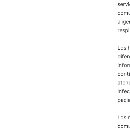
servi
comu
alige
respi
Los 
difer
info
conti
aten
infec
paci
Los 
comun