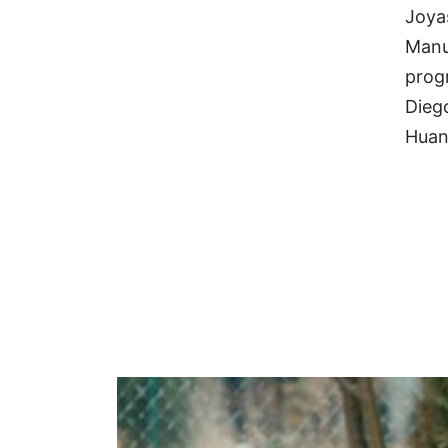
Joya
Manu
progr
Diego
Huan