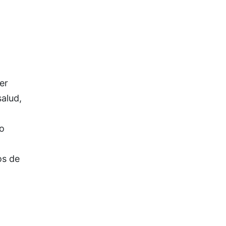
er
salud,
do
os de