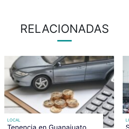
RELACIONADAS
LOCAL
L
Tenencia en Guanajuato
S