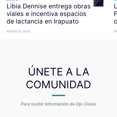
Libia Dennise entrega obras
L
viales e incentiva espacios
F
de lactancia en Irapuato
c
AGOSTO 5, 2026
E
ÚNETE A LA
COMUNIDAD
Para recibir información de Ojo Cívico