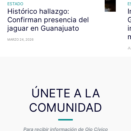
ESTADO
E
Histórico hallazgo:
I
Confirman presencia del
G
jaguar en Guanajuato
i
m
MARZO 24, 2026
JU
ÚNETE A LA
COMUNIDAD
Para recibir información de Ojo Cívico