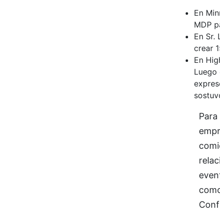
En Min
MDP pa
En Sr.
crear 
En Hig
Luego 
expres
sostuvo
Para 
empre
comie
rela
even
como 
Confi