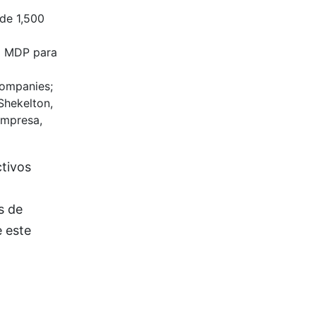
 de 1,500
il MDP para
Companies;
Shekelton,
empresa,
ctivos
s de
 este