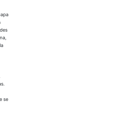
capa
n
ades
na,
la
,
as.
e se