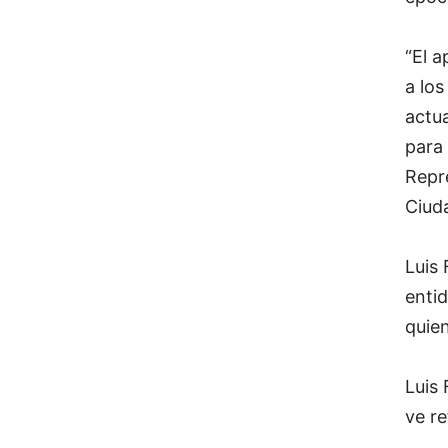
“El a
a los
actua
para 
Repr
Ciud
Luis
entid
quien
Luis
ve re