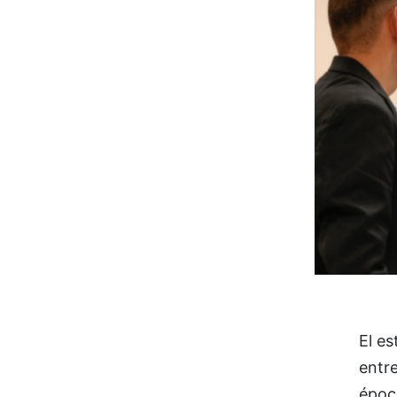
El e
entr
época