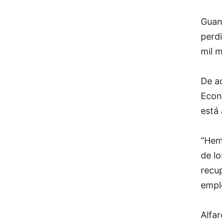
Guan
perd
mil m
De a
Econó
está
“Hem
de l
recu
emple
Alfa