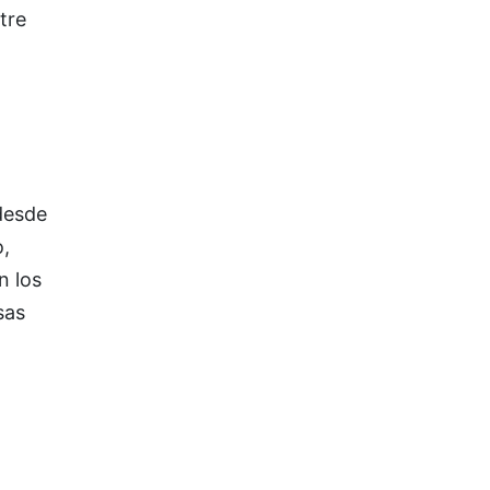
tre
desde
,
n los
sas