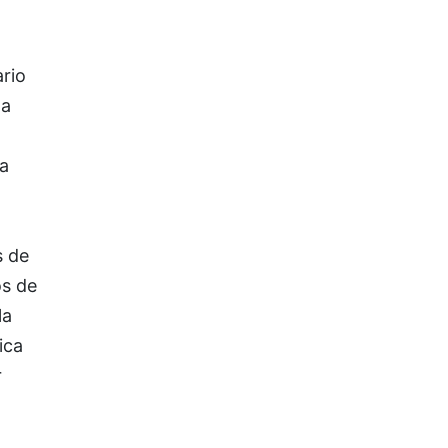
rio
na
a
s de
os de
la
ica
r