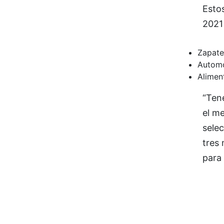
Esto
2021
Zapate
Automo
Alimen
“Tene
el m
selec
tres
para 