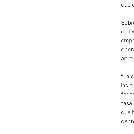
que e
Sobr
de D
empr
oper
abre
“La e
las 
feri
tasa
que 
gent