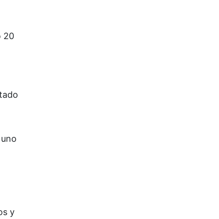
o 20
stado
 uno
os y