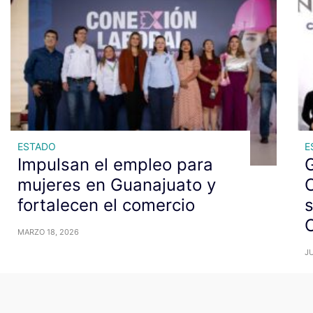
ESTADO
E
Impulsan el empleo para
mujeres en Guanajuato y
fortalecen el comercio
s
MARZO 18, 2026
JU