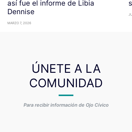
así fue el informe de Libia
Dennise
JU
MARZO 7, 2026
ÚNETE A LA
COMUNIDAD
Para recibir información de Ojo Cívico