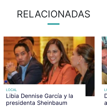
RELACIONADAS
LOCAL
L
Libia Dennise García y la
D
presidenta Sheinbaum
a