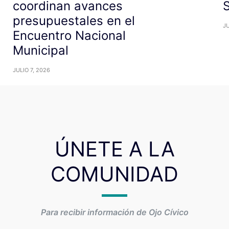
coordinan avances
presupuestales en el
JU
Encuentro Nacional
Municipal
JULIO 7, 2026
ÚNETE A LA
COMUNIDAD
Para recibir información de Ojo Cívico