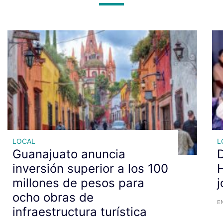
LOCAL
L
Guanajuato anuncia
D
inversión superior a los 100
H
millones de pesos para
j
ocho obras de
EN
infraestructura turística