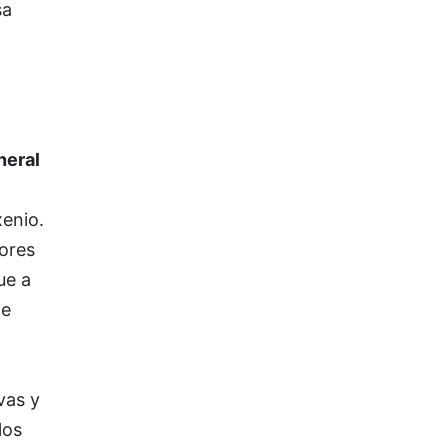
sa
neral
xenio.
lores
ue a
le
vas y
los