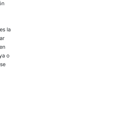
ón
es la
ar
nen
ya o
 se