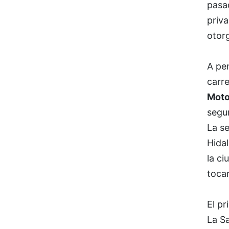
pasad
priva
otor
A pe
carre
Moto
segur
La se
Hidal
la ci
tocar
El pr
La Sa