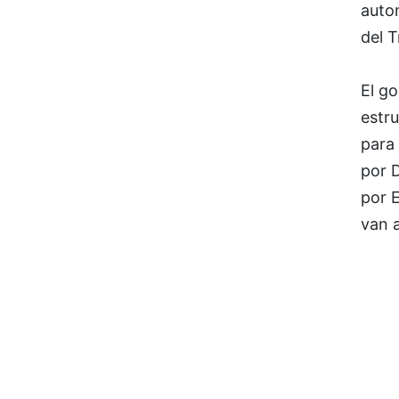
autom
del T
El go
estru
para
por 
por 
van 