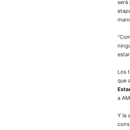
será 
etapa
mand
“Como
ning
esta
Los 
que 
Esta
a AM
Y la 
const