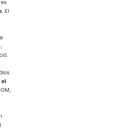
res
o
. El
a
,
ció.
dios
 el
ICOM,
n
l