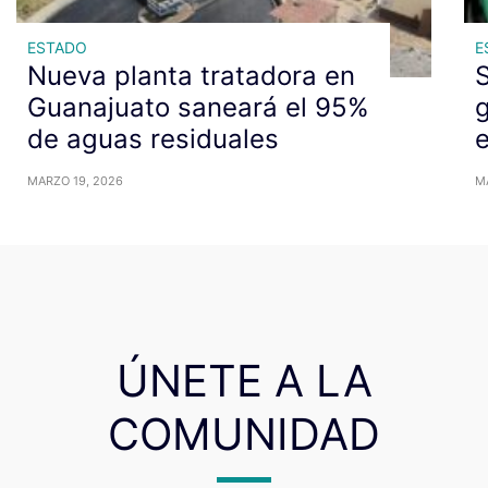
ESTADO
E
Nueva planta tratadora en
S
Guanajuato saneará el 95%
g
de aguas residuales
MARZO 19, 2026
M
ÚNETE A LA
COMUNIDAD