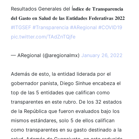
Resultados Generales del Í𝐧𝐝𝐢𝐜𝐞 𝐝𝐞 𝐓𝐫𝐚𝐧𝐬𝐩𝐚𝐫𝐞𝐧𝐜𝐢𝐚
𝐝𝐞𝐥 𝐆𝐚𝐬𝐭𝐨 𝐞𝐧 𝐒𝐚𝐥𝐮𝐝 𝐝𝐞 𝐥𝐚𝐬 𝐄𝐧𝐭𝐢𝐝𝐚𝐝𝐞𝐬 𝐅𝐞𝐝𝐞𝐫𝐚𝐭𝐢𝐯𝐚𝐬 𝟐𝟎𝟐𝟐
#ITGSEF
#Transparencia
#ARegional
#COVID19
pic.twitter.com/TAdZnTQjfe
— ARegional (@aregionalmx)
January 26, 2022
Además de esto, la entidad liderada por el
gobernador panista, Diego Sinhue encabeza el
top de las 5 entidades que califican como
transparentes en este rubro. De los 32 estados
de la República que fueron evaluados bajo los
mismos estándares, solo 5 de ellos califican
como transparentes en su gasto destinado a la