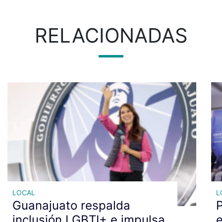
RELACIONADAS
LOCAL
L
Guanajuato respalda
P
inclusión LGBTI+ e impulsa
e