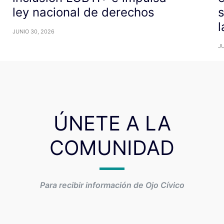
ley nacional de derechos
s
l
JUNIO 30, 2026
JU
ÚNETE A LA
COMUNIDAD
Para recibir información de Ojo Cívico