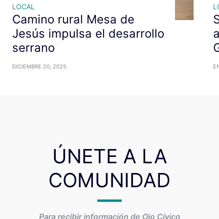
LOCAL
L
Camino rural Mesa de
S
Jesús impulsa el desarrollo
a
serrano
G
DICIEMBRE 20, 2025
EN
ÚNETE A LA
COMUNIDAD
Para recibir información de Ojo Cívico