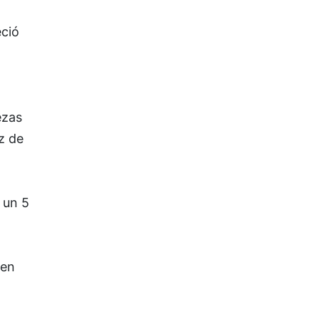
eció
ezas
z de
 un 5
uen