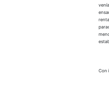
vení
ensa
renta
parad
meno
estab
Con 