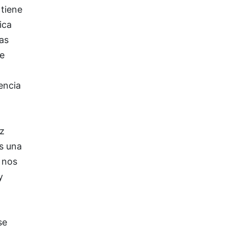
 tiene
ica
as
e
encia
z
s una
a nos
y
se