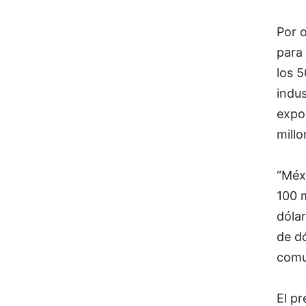
Por o
para 
los 5
indus
expo
millo
“Méx
100 m
dólar
de dó
comu
El pr