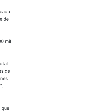
neado
ue de
,
0 mil
otal
es de
ones
”,
ó que