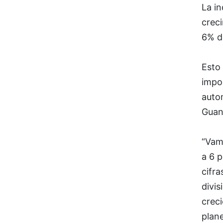
La i
creci
6% d
Esto
impor
autom
Guan
“Vam
a 6 p
cifr
divis
creci
plane