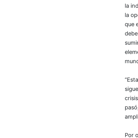
la in
la op
que 
debe
sumin
eleme
mund
“Est
sigu
crisi
pasó,
ampli
Por o