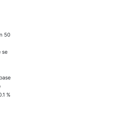
on 50
 se
 base
e
0.1 %