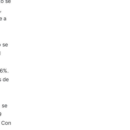
to se
,
e a
 se
l
76%.
s de
 se
9
. Con