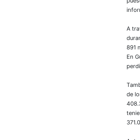
puest
info
A tr
dura
891 m
En G
perdi
Tambi
de lo
408.
tenie
371.0