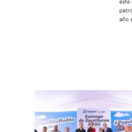
este 
patro
año 