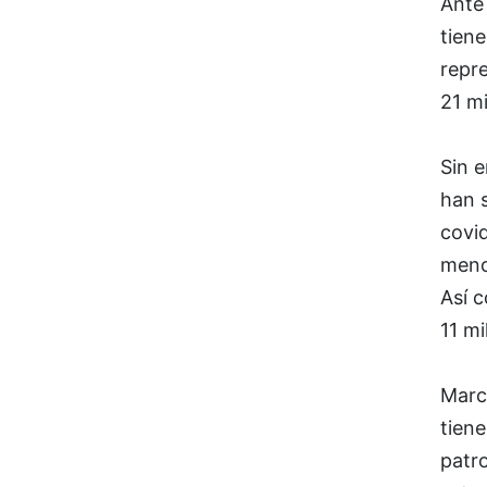
Ante 
tiene
repre
21 mi
Sin 
han s
covid
menos
Así 
11 mi
Marc
tiene
patro