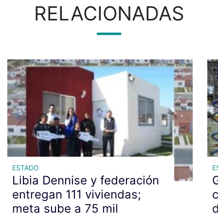
RELACIONADAS
ESTADO
E
Libia Dennise y federación
G
entregan 111 viviendas;
c
meta sube a 75 mil