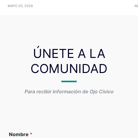
MAYO 20, 2026
AB
ÚNETE A LA
COMUNIDAD
Para recibir información de Ojo Cívico
Nombre
*