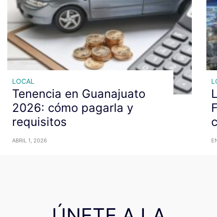
LOCAL
L
Tenencia en Guanajuato
L
2026: cómo pagarla y
F
requisitos
c
ABRIL 1, 2026
E
ÚNETE A LA